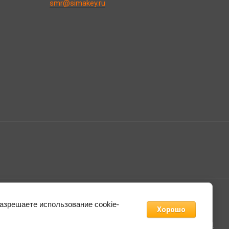
smr@simakey.ru
разрешаете использование cookie-
Хорошо
Megagroup.ru