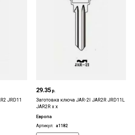
мотр
29.35
Быстрый просмотр
р.
AR2 JRD11
Заготовка ключа JAR-2I JAR2R JRD11L
JAR2R x x
Европа
Артикул:
а1182