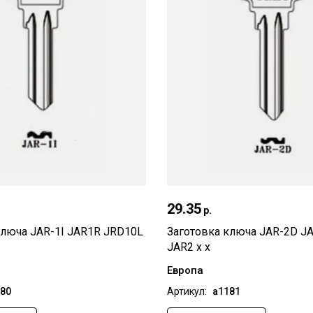
Быстрый просмотр
29.35
Быстрый прос
р.
ключа JAR-1I JAR1R JRD10L
Заготовка ключа JAR-2D J
JAR2 x x
Европа
80
Артикул:
а1181